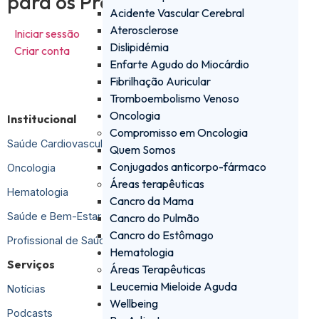
para os Profissionais de Saúde
Acidente Vascular Cerebral
Aterosclerose
Iniciar sessão
Dislipidémia
Criar conta
Enfarte Agudo do Miocárdio
Fibrilhação Auricular
Tromboembolismo Venoso
Oncologia
Institucional
Compromisso em Oncologia
Saúde Cardiovascular
Quem Somos
Conjugados anticorpo-fármaco
Oncologia
Áreas terapêuticas
Hematologia
Cancro da Mama
Saúde e Bem-Estar
Cancro do Pulmão
Cancro do Estômago
Profissional de Saúde
Hematologia
Serviços
Áreas Terapêuticas
Leucemia Mieloide Aguda
Notícias
Wellbeing
Podcasts