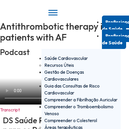
Pular
para
o
Profission
Antithrombotic therapy in
conteúdo
de Saúde
patients with AF
Profission
de Saúde
Podcast
Saúde Cardiovascular
Recursos Úteis
Gestão de Doenças
Cardiovasculares
Guia das Consultas de Risco
Cardiovascular
Compreender a Fibrilhação Auricular
Compreender o Tromboembolismo
Transcript
Venoso
DS Saúde PRO - a plataforma
Compreender o Colesterol
Áreas terapêuticas