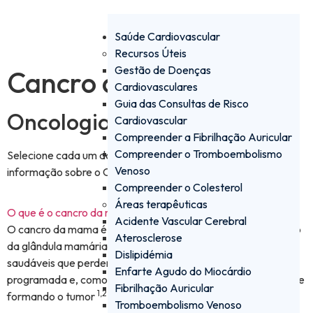
Saúde Cardiovascular
Recursos Úteis
Gestão de Doenças
Cancro da Mama
Cardiovasculares
Guia das Consultas de Risco
Oncologia
Cardiovascular
Compreender a Fibrilhação Auricular
Compreender o Tromboembolismo
Selecione cada um dos elementos abaixo para obter mais
Venoso
informação sobre o Cancro da Mama.
Compreender o Colesterol
Áreas terapêuticas
O que é o cancro da mama?
Acidente Vascular Cerebral
O cancro da mama é um tumor maligno com origem no tecido
Aterosclerose
da glândula mamária. Estas células tumorais são células
Dislipidémia
saudáveis que perdem a capacidade de morte celular
Enfarte Agudo do Miocárdio
programada e, como resultado, crescem descontroladamente
Fibrilhação Auricular
1,2
formando o tumor
.
Tromboembolismo Venoso