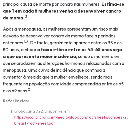
principal causa de morte por cancro nas mulheres.
Estima-se
que 1 em cada 8 mulheres venha a desenvolver cancro
3
de mama.
Após a menopausa, as mulheres apresentam um risco mais
elevado de desenvolver cancro da mama face a períodos
1,3
anteriores
. De facto, geralmente aparece entre os 35 e os
80 anos, embora
a faixa etária entre os 45-65 anos seja
a que apresenta maior incidência
, sendo o momento em
que se produzem as alterações hormonais relacionadas com a
menopausa. Uma curva de incidência que continua a
aumentar à medida que a mulher envelhece, sendo mais
frequente na população com idade compreendida entre os 65
2
e os 69 anos
.
Referências:
Globocan 2022. Disponível em:
https://gco.iarc.who.int/media/globocan/factsheets/cancers/2
breast-fact-sheet.pdf