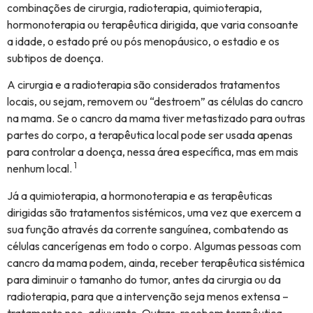
combinações de cirurgia, radioterapia, quimioterapia,
hormonoterapia ou terapêutica dirigida, que varia consoante
a idade, o estado pré ou pós menopáusico, o estadio e os
subtipos de doença.
A cirurgia e a radioterapia são considerados tratamentos
locais, ou sejam, removem ou “destroem” as células do cancro
na mama. Se o cancro da mama tiver metastizado para outras
partes do corpo, a terapêutica local pode ser usada apenas
para controlar a doença, nessa área específica, mas em mais
1
nenhum local.
Já a quimioterapia, a hormonoterapia e as terapêuticas
dirigidas são tratamentos sistémicos, uma vez que exercem a
sua função através da corrente sanguínea, combatendo as
células cancerígenas em todo o corpo. Algumas pessoas com
cancro da mama podem, ainda, receber terapêutica sistémica
para diminuir o tamanho do tumor, antes da cirurgia ou da
radioterapia, para que a intervenção seja menos extensa –
tratamento neo-adjuvante. Outras, recebem terapêutica