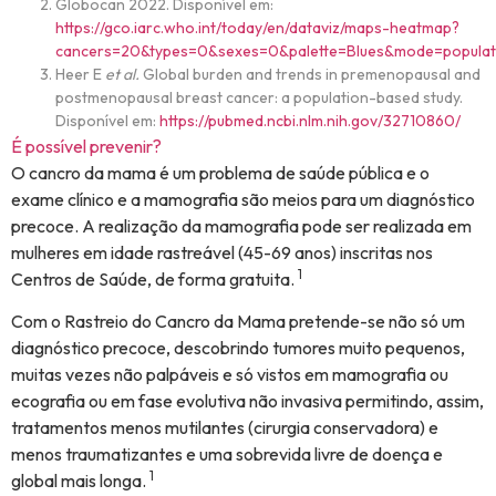
Globocan 2022. Disponível em:
https://gco.iarc.who.int/today/en/dataviz/maps-heatmap?
cancers=20&types=0&sexes=0&palette=Blues&mode=populat
Heer E
et al.
Global burden and trends in premenopausal and
postmenopausal breast cancer: a population-based study.
Disponível em:
https://pubmed.ncbi.nlm.nih.gov/32710860/
É possível prevenir?
O cancro da mama é um problema de saúde pública e o
exame clínico e a mamografia são meios para um diagnóstico
precoce. A realização da mamografia pode ser realizada em
mulheres em idade rastreável (45-69 anos) inscritas nos
1
Centros de Saúde, de forma gratuita.
Com o Rastreio do Cancro da Mama pretende-se não só um
diagnóstico precoce, descobrindo tumores muito pequenos,
muitas vezes não palpáveis e só vistos em mamografia ou
ecografia ou em fase evolutiva não invasiva permitindo, assim,
tratamentos menos mutilantes (cirurgia conservadora) e
menos traumatizantes e uma sobrevida livre de doença e
1
global mais longa.