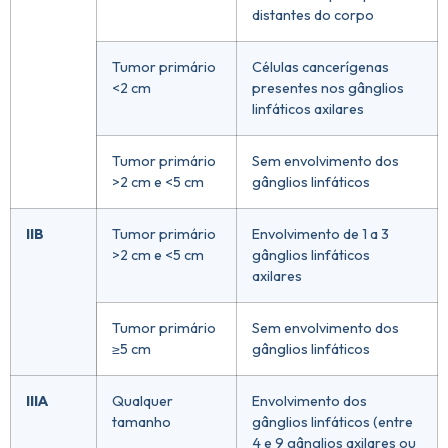
distantes do corpo
Tumor primário
Células cancerígenas
<2 cm
presentes nos gânglios
linfáticos axilares
Tumor primário
Sem envolvimento dos
>2 cm e <5 cm
gânglios linfáticos
IIB
Tumor primário
Envolvimento de 1 a 3
>2 cm e <5 cm
gânglios linfáticos
axilares
Tumor primário
Sem envolvimento dos
≥5 cm
gânglios linfáticos
IIIA
Qualquer
Envolvimento dos
tamanho
gânglios linfáticos (entre
4 e 9 gânglios axilares ou