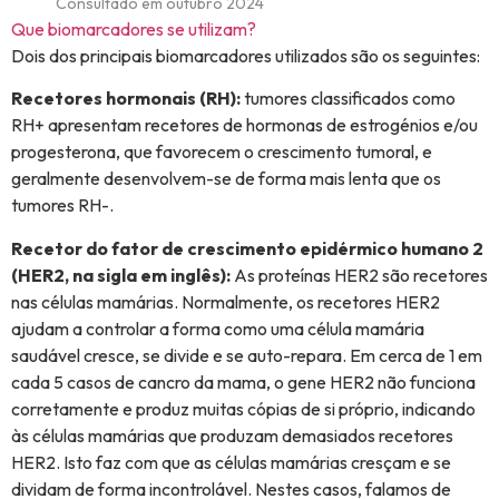
Consultado em outubro 2024
Que biomarcadores se utilizam?
Dois dos principais biomarcadores utilizados são os seguintes:
Recetores hormonais (RH):
tumores classificados como
RH+ apresentam recetores de hormonas de estrogénios e/ou
progesterona, que favorecem o crescimento tumoral, e
geralmente desenvolvem-se de forma mais lenta que os
tumores RH-.
Recetor do fator de crescimento epidérmico humano 2
(HER2, na sigla em inglês):
As proteínas HER2 são recetores
nas células mamárias. Normalmente, os recetores HER2
ajudam a controlar a forma como uma célula mamária
saudável cresce, se divide e se auto-repara. Em cerca de 1 em
cada 5 casos de cancro da mama, o gene HER2 não funciona
corretamente e produz muitas cópias de si próprio, indicando
às células mamárias que produzam demasiados recetores
HER2. Isto faz com que as células mamárias cresçam e se
dividam de forma incontrolável. Nestes casos, falamos de