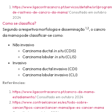
https://www.ligacontracancro.pt/servicos/detalhe/url/progra
de-rastreio-de-cancro-da-mama/
Consultado em outubro
2024
Como se classifica?
1,2
Segundo a respetiva morfologia e disseminação
, o cancro
da mama pode classificar-se como:
Não invasivo
Carcinoma ductal
in situ
(CDIS)
Carcinoma lobular
in situ
(CLIS)
Invasivo
Carcinoma ductal invasivo (CDI)
Carcinoma lobular invasivo (CLI)
Referências:
https://www.ligacontracancro.pt/cancro-da-mama-
estadiamento/
Consultado em outubro 2024
https://www.contraelcancer.es/es/todo-sobre-
cancer/tipos-cancer/cancer-mama/que-es-cancer-mama