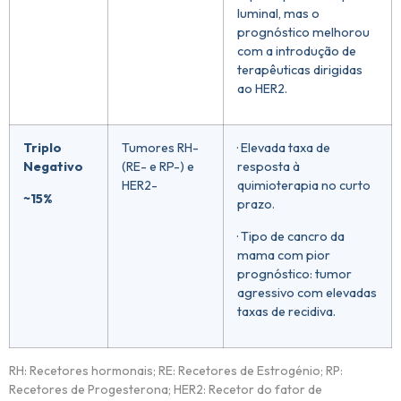
luminal, mas o
prognóstico melhorou
com a introdução de
terapêuticas dirigidas
ao HER2.
Triplo
Tumores RH-
· Elevada taxa de
Negativo
(RE- e RP-) e
resposta à
HER2-
quimioterapia no curto
~15%
prazo.
· Tipo de cancro da
mama com pior
prognóstico: tumor
agressivo com elevadas
taxas de recidiva.
RH: Recetores hormonais; RE: Recetores de Estrogénio; RP:
Recetores de Progesterona; HER2: Recetor do fator de