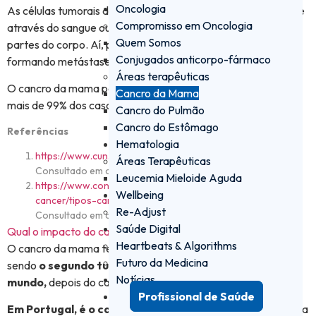
Oncologia
As células tumorais do cancro da mama podem disseminar-se
Compromisso em Oncologia
através do sangue ou dos vasos linfáticos e chegar a outras
Quem Somos
partes do corpo. Aí, podem aderir aos tecidos e crescer,
Conjugados anticorpo-fármaco
1
formando metástases
.
Áreas terapêuticas
O cancro da mama pode ocorrer na mulher e no homem, mas
Cancro da Mama
1
mais de 99% dos casos ocorre na mulher
.
Cancro do Pulmão
Cancro do Estômago
Referências
Hematologia
https://www.cun.es/diccionario-medico/terminos/perfusion
Áreas Terapêuticas
Consultado em outubro 2024
Leucemia Mieloide Aguda
https://www.contraelcancer.es/es/todo-sobre-
Wellbeing
cancer/tipos-cancer/cancer-mama/que-es-cancer-mama
Re-Adjust
Consultado em outubro 2024
Saúde Digital
Qual o impacto do cancro da mama na sociedade?
Heartbeats & Algorithms
O cancro da mama tem uma incidência muito elevada,
Futuro da Medicina
sendo
o segundo tumor mais diagnosticado no
Notícias
1,2
mundo,
depois do cancro do pulmão
.
Profissional de Saúde
Em Portugal, é o cancro mais frequente
, sendo também a