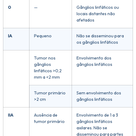
0
—
Gânglios linfáticos ou
locais distantes não
afetados
IA
Pequeno
Não se disseminou para
os gânglios linfáticos
Tumor nos
Envolvimento dos
gânglios
gânglios linfáticos
linfáticos >0,2
mm a <2 mm
Tumor primário
Sem envolvimento dos
>2 cm
gânglios linfáticos
IIA
Ausência de
Envolvimento de 1 a 3
tumor primário
gânglios linfáticos
axilares. Não se
disseminou para partes