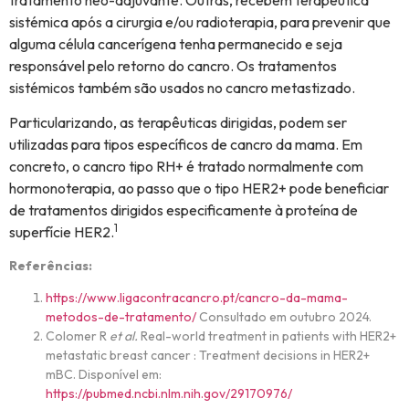
sistémica após a cirurgia e/ou radioterapia, para prevenir que
alguma célula cancerígena tenha permanecido e seja
responsável pelo retorno do cancro. Os tratamentos
sistémicos também são usados no cancro metastizado.
Particularizando, as terapêuticas dirigidas, podem ser
utilizadas para tipos específicos de cancro da mama. Em
concreto, o cancro tipo RH+ é tratado normalmente com
hormonoterapia, ao passo que o tipo HER2+ pode beneficiar
de tratamentos dirigidos especificamente à proteína de
1
superfície HER2.
Referências:
https://www.ligacontracancro.pt/cancro-da-mama-
metodos-de-tratamento/
Consultado em outubro 2024.
Colomer R
et al.
Real-world treatment in patients with HER2+
metastatic breast cancer : Treatment decisions in HER2+
mBC. Disponível em:
https://pubmed.ncbi.nlm.nih.gov/29170976/