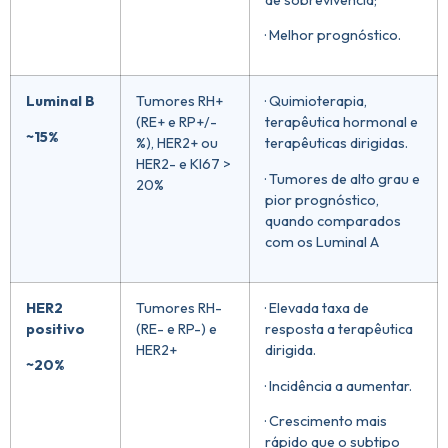
· Melhor prognóstico.
Luminal B
Tumores RH+
· Quimioterapia,
(RE+ e RP+/-
terapêutica hormonal e
~15%
%), HER2+ ou
terapêuticas dirigidas.
HER2- e KI67 >
· Tumores de alto grau e
20%
pior prognóstico,
quando comparados
com os Luminal A
HER2
Tumores RH-
· Elevada taxa de
positivo
(RE- e RP-) e
resposta a terapêutica
HER2+
dirigida.
~20%
· Incidência a aumentar.
· Crescimento mais
rápido que o subtipo