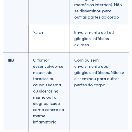
mamários internos). Não
se disseminou para
outras partes do corpo
>5 cm
Envolvimento de 1 a 3
gânglios linfáticos
axilares
IIIB
O tumor
Com ou sem
desenvolveu-se
envolvimento dos
na parede
gânglios linfáticos. Não se
torácica ou
disseminou para outras
causou edema
partes do corpo
ou úlceras na
mama ou foi
diagnosticado
como cancro da
mama
inflamatório