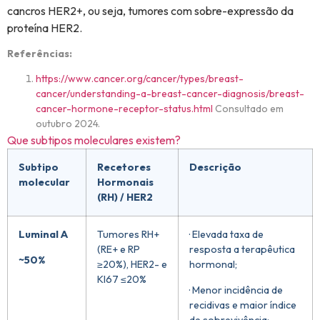
cancros HER2+, ou seja, tumores com sobre-expressão da
proteína HER2.
Referências:
https://www.cancer.org/cancer/types/breast-
cancer/understanding-a-breast-cancer-diagnosis/breast-
cancer-hormone-receptor-status.html
Consultado em
outubro 2024.
Que subtipos moleculares existem?
Subtipo
Recetores
Descrição
molecular
Hormonais
(RH) / HER2
Luminal A
Tumores RH+
· Elevada taxa de
(RE+ e RP
resposta a terapêutica
~50%
≥20%), HER2- e
hormonal;
KI67 ≤20%
· Menor incidência de
recidivas e maior índice
de sobrevivência;