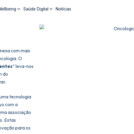
ellbeing
Saúde Digital
Notícias
onesa com mais
ncologia. O
entes
” leva-nos
m do
as.
uma tecnologia
kyo com a
 uma associação
s. Estas
novação para os