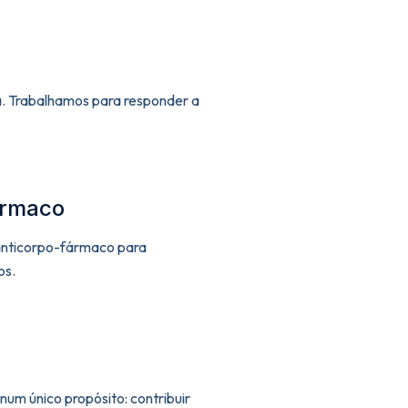
a. Trabalhamos para responder a
ármaco
anticorpo-fármaco para
os.
um único propósito: contribuir