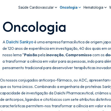
Saúde Cardiovascular
Oncologia
Hematologia
W
Oncologia
A
Daiichi Sankyo
é uma empresa farmacêutica de origem jap
de 120 anos de experiência em investigação, 40 dos quais em o
nosso lema “
Paixão
pela
inovação
,
Compromisso
com os
do
a transformar a ciência em valor para as pessoas, indo para alé
pensamento tradicional para desenvolver terapêuticas inovador
Os nossos conjugados anticorpo-fármaco, ou ADC, apresentam 
que os torna únicos. Combinando a engenharia de proteínas San
capacidade de investigação da Daiichi Pharmaceutical, criámos
de anticorpos, ligandos e citotóxicos com sete atributos distintivo
características permitem-nos transformar a ciência em valor e i