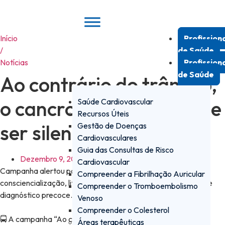
Pular
para
o
Início
Profission
conteúdo
/
de Saúde
Notícias
Profission
de Saúde
Ao contrário do trânsito,
o cancro do pulmão pode
Saúde Cardiovascular
Recursos Úteis
ser silencioso
Gestão de Doenças
Cardiovasculares
Guia das Consultas de Risco
Dezembro 9, 2025
Cardiovascular
Campanha alertou para o cancro do pulmão, promovendo
Compreender a Fibrilhação Auricular
consciencialização, literacia em saúde e diálogo médico sobre
Compreender o Tromboembolismo
diagnóstico precoce.
Venoso
Compreender o Colesterol
🚍 A campanha “Ao contrário do trânsito, o cancro do pulmão
Áreas terapêuticas