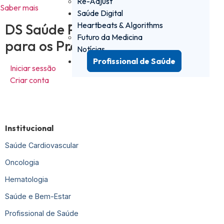
Re-Adjust
Saber mais
Saúde Digital
Heartbeats & Algorithms
DS Saúde PRO - a plataforma
Futuro da Medicina
para os Profissionais de Saúde
Notícias
Profissional de Saúde
Iniciar sessão
Criar conta
Institucional
Saúde Cardiovascular
Oncologia
Hematologia
Saúde e Bem-Estar
Profissional de Saúde