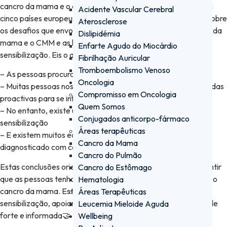
cancro da mama e o cancro da mama metastático (CMM) em
Acidente Vascular Cerebral
cinco países europeus, descobrindo informações essenciais sobre
Aterosclerose
os desafios que envolvem a educação pública sobre o cancro da
Dislipidémia
mama e o CMM e as lacunas nos actuais esforços de
Enfarte Agudo do Miocárdio
sensibilização. Eis o que descobrimos:
Fibrilhação Auricular
Tromboembolismo Venoso
– As pessoas procuram ativamente informação
Oncologia
– Muitas pessoas nos países europeus inquiridos tomam medidas
Compromisso em Oncologia
proactivas para se informarem sobre a doença
Quem Somos
– No entanto, existe uma grande lacuna em termos de
Conjugados anticorpo-fármaco
sensibilização
Áreas terapêuticas
– E existem muitos equívocos comuns sobre quem pode ser
Cancro da Mama
diagnosticado com cancro da mama
Cancro do Pulmão
Estas conclusões orientam o nosso trabalho de forma a garantir
Cancro do Estômago
que as pessoas tenham acesso a informações precisas sobre o
Hematologia
cancro da mama. Estamos empenhados em melhorar a
Áreas Terapêuticas
sensibilização, apoiar os doentes e promover uma comunidade
Leucemia Mieloide Aguda
forte e informada🤝
Wellbeing