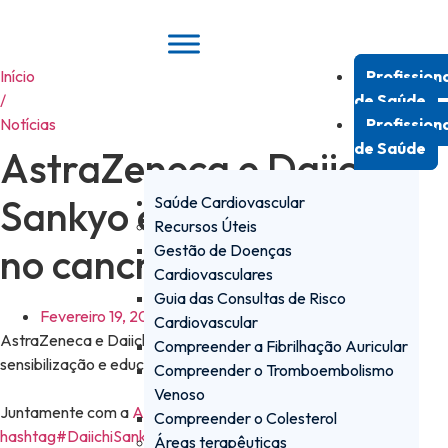
Pular
para
o
Início
Profission
conteúdo
/
de Saúde
Notícias
Profission
de Saúde
AstraZeneca e Daiichi
Sankyo expõem lacunas
Saúde Cardiovascular
Recursos Úteis
no cancro da mama
Gestão de Doenças
Cardiovasculares
Guia das Consultas de Risco
Fevereiro 19, 2025
Cardiovascular
AstraZeneca e Daiichi Sankyo identificam falhas na
Compreender a Fibrilhação Auricular
sensibilização e educação sobre o cancro da mama.
Compreender o Tromboembolismo
Venoso
Juntamente com a
AstraZeneca
, a
Compreender o Colesterol
hashtag
#
DaiichiSankyoEurope
realizou um inquérito sobre o
Áreas terapêuticas