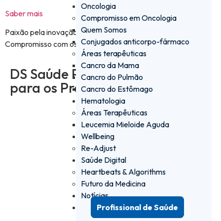
Oncologia
Saber mais
Compromisso em Oncologia
Quem Somos
Paixão pela inovação​
Conjugados anticorpo-fármaco
Compromisso com os doentes​
Áreas terapêuticas
Cancro da Mama
DS Saúde PRO - a plataforma
Cancro do Pulmão
para os Profissionais de Saúde
Cancro do Estômago
Hematologia
Áreas Terapêuticas
Iniciar sessão
Leucemia Mieloide Aguda
Wellbeing
Re-Adjust
Criar conta
Saúde Digital
Heartbeats & Algorithms
Futuro da Medicina
Notícias
Profissional de Saúde