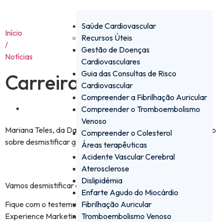
Saúde Cardiovascular
Início
Recursos Úteis
/
Gestão de Doenças
Notícias
Cardiovasculares
Guia das Consultas de Risco
Carreiras Daiichi
Cardiovascular
Compreender a Fibrilhação Auricular
Fevereiro 27, 2025
Compreender o Tromboembolismo
Venoso
Mariana Teles, da Daiichi Sankyo, compartilha seu testemunho
Compreender o Colesterol
sobre desmistificar a indústria farmacêutica.
Áreas terapêuticas
Acidente Vascular Cerebral
Aterosclerose
Dislipidémia
Vamos desmistificar a indústria farmacêutica?
Enfarte Agudo do Miocárdio
Fibrilhação Auricular
Fique com o testemunho da Mariana Teles, Customer
Tromboembolismo Venoso
Experience Marketing Manager na Daiichi Sankyo.