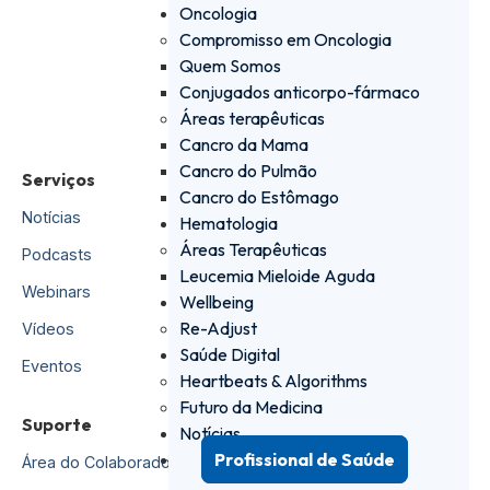
Oncologia
Oncologia
Compromisso em Oncologia
Hematologia
Quem Somos
Saúde e Bem-Estar
Conjugados anticorpo-fármaco
Áreas terapêuticas
Profissional de Saúde
Cancro da Mama
Cancro do Pulmão
Serviços
Recursos
Cancro do Estômago
Notícias
Utilitários
Hematologia
Áreas Terapêuticas
Podcasts
Newsletter Científica
Leucemia Mieloide Aguda
Webinars
Estudos Clínicos
Wellbeing
Re-Adjust
Vídeos
Guidelines
Saúde Digital
Eventos
eBooks
Heartbeats & Algorithms
Futuro da Medicina
Suporte
Notícias
Profissional de Saúde
Área do Colaborador