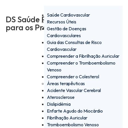
Saúde Cardiovascular
DS Saúde PRO - a plataforma
Recursos Úteis
para os Profissionais de Saúde
Gestão de Doenças
Cardiovasculares
Guia das Consultas de Risco
Iniciar sessão
Cardiovascular
Compreender a Fibrilhação Auricular
Criar conta
Compreender o Tromboembolismo
Venoso
Compreender o Colesterol
Áreas terapêuticas
Acidente Vascular Cerebral
Aterosclerose
Dislipidémia
Enfarte Agudo do Miocárdio
Institucional
Fibrilhação Auricular
Saúde Cardiovascular
Tromboembolismo Venoso