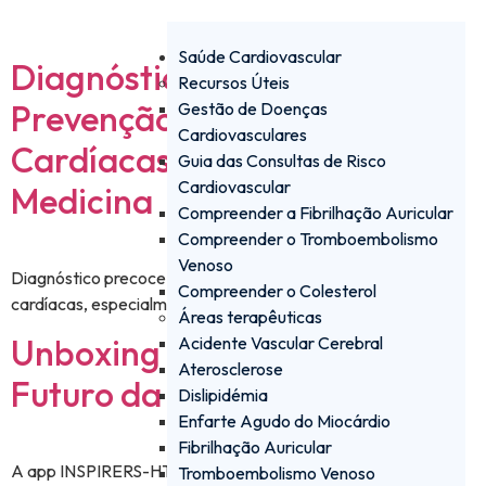
Saúde Cardiovascular
Diagnóstico Precoce e
Recursos Úteis
Prevenção de Doenças
Gestão de Doenças
Cardiovasculares
Cardíacas | Futuro da
Guia das Consultas de Risco
Cardiovascular
Medicina
Compreender a Fibrilhação Auricular
Compreender o Tromboembolismo
Venoso
Diagnóstico precoce e prevenção eficaz de doenças
Compreender o Colesterol
cardíacas, especialmente em populações de risco.
Áreas terapêuticas
Unboxing – INSPIRERS-HTN |
Acidente Vascular Cerebral
Aterosclerose
Futuro da Medicina
Dislipidémia
Enfarte Agudo do Miocárdio
Fibrilhação Auricular
A app INSPIRERS-HTN, utiliza tecnologia digital para apoiar
Tromboembolismo Venoso