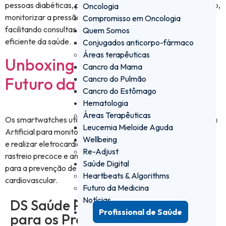
pessoas diabéticas, permitindo criar lembretes de medicação,
Oncologia
monitorizar a pressão arterial e exportar dados clínicos,
Compromisso em Oncologia
facilitando consultas médicas mais rápidas e uma gestão
Quem Somos
eficiente da saúde.
Conjugados anticorpo-fármaco
Áreas terapêuticas
Unboxing – SMARTWATCH |
Cancro da Mama
Futuro da Medicina
Cancro do Pulmão
Cancro do Estômago
Hematologia
Áreas Terapêuticas
Os smartwatches utilizam tecnologia avançada e Inteligência
Leucemia Mieloide Aguda
Artificial para monitorizar o ritmo cardíaco, detetar arritmias
Wellbeing
e realizar eletrocardiogramas. Estes dispositivos permitem
Re-Adjust
rastreio precoce e análise inteligente de dados, contribuindo
Saúde Digital
para a prevenção de AVCs e melhoria da saúde
Heartbeats & Algorithms
cardiovascular.
Futuro da Medicina
Notícias
DS Saúde PRO - a plataforma
Profissional de Saúde
para os Profissionais de Saúde