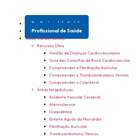
Profissional de Saúde
Profissional de Saúde
Saúde Cardiovascular
Recursos Úteis
Gestão de Doenças Cardiovasculares
Guia das Consultas de Risco Cardiovascular
Compreender a Fibrilhação Auricular
Compreender o Tromboembolismo Venoso
Compreender o Colesterol
Áreas terapêuticas
Acidente Vascular Cerebral
Aterosclerose
Dislipidémia
Enfarte Agudo do Miocárdio
Fibrilhação Auricular
Tromboembolismo Venoso