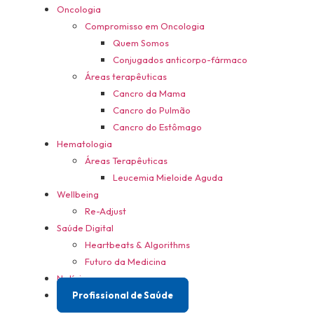
Oncologia
Compromisso em Oncologia
Quem Somos
Conjugados anticorpo-fármaco
Áreas terapêuticas
Cancro da Mama
Cancro do Pulmão
Cancro do Estômago
Hematologia
Áreas Terapêuticas
Leucemia Mieloide Aguda
Wellbeing
Re-Adjust
Saúde Digital
Heartbeats & Algorithms
Futuro da Medicina
Notícias
Profissional de Saúde