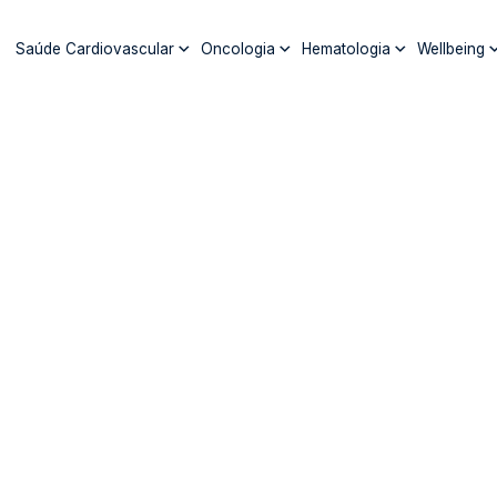
Pular
para
Saúde Cardiovascular
Oncologia
Hematologia
Wellbeing
o
conteúdo