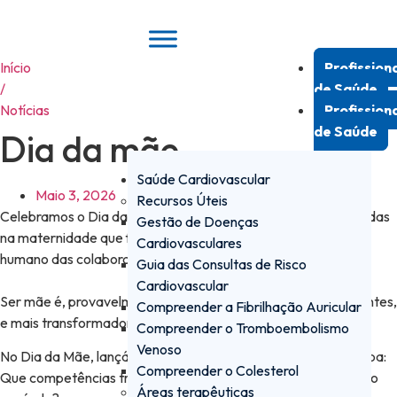
Pular
para
o
Início
Profission
conteúdo
/
de Saúde
Notícias
Profission
de Saúde
Dia da mãe
Saúde Cardiovascular
Maio 3, 2026
Recursos Úteis
Celebramos o Dia da Mãe destacando competências adquiridas
Gestão de Doenças
na maternidade que fortalecem o desempenho profissional e
Cardiovasculares
humano das colaboradoras internamente
Guia das Consultas de Risco
Cardiovascular
Ser mãe é, provavelmente, uma das experiências mais exigentes,
Compreender a Fibrilhação Auricular
e mais transformadoras, que existem.
Compreender o Tromboembolismo
Venoso
No Dia da Mãe, lançámos uma pergunta simples à nossa equipa:
Compreender o Colesterol
Que competências trouxe a maternidade que deviam estar no
Áreas terapêuticas