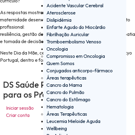
currículo?
Acidente Vascular Cerebral
As respostas mostram que, para além de um papel pessoal, a
Aterosclerose
maternidade desenvolve competências essenciais no contexto
Dislipidémia
profissional:
Enfarte Agudo do Miocárdio
resiliência, gestão de tempo, capacidade de adaptação, empatia
Fibrilhação Auricular
e tomada de decisão sob pressão.
Tromboembolismo Venoso
Oncologia
Neste Dia da Mãe, celebramos todas as mães da Daiichi Sankyo
Compromisso em Oncologia
Portugal, dentro e fora do escritório. 💚
Quem Somos
Conjugados anticorpo-fármaco
Áreas terapêuticas
DS Saúde PRO - a plataforma
Cancro da Mama
para os Profissionais de Saúde
Cancro do Pulmão
Cancro do Estômago
Hematologia
Iniciar sessão
Áreas Terapêuticas
Criar conta
Leucemia Mieloide Aguda
Wellbeing