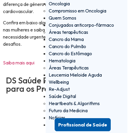
Oncologia
diferença de género no diagnóstico e tratamento na saúde
Compromisso em Oncologia
cardiovascular.
Quem Somos
Confira em baixo alguns factos sobre o risco cardiovascular
Conjugados anticorpo-fármaco
nas mulheres e saiba que na
#DaiichiSankyo
reconhecemos a
Áreas terapêuticas
necessidade urgente de chamar a atenção para estes
Cancro da Mama
desafios.
Cancro do Pulmão
Cancro do Estômago
Hematologia
Saiba mais aqui
Áreas Terapêuticas
Leucemia Mieloide Aguda
DS Saúde PRO - a plataforma
Wellbeing
para os Profissionais de Saúde
Re-Adjust
Saúde Digital
Heartbeats & Algorithms
Iniciar sessão
Futuro da Medicina
Notícias
Profissional de Saúde
Criar conta