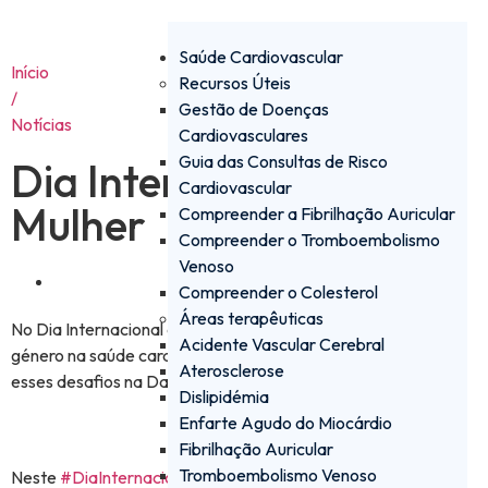
Saúde Cardiovascular
Início
Recursos Úteis
/
Gestão de Doenças
Notícias
Cardiovasculares
Guia das Consultas de Risco
Dia Internacional da
Cardiovascular
Mulher
Compreender a Fibrilhação Auricular
Compreender o Tromboembolismo
Venoso
Março 8, 2024
Compreender o Colesterol
Áreas terapêuticas
No Dia Internacional da Mulher, destacamos a diferença de
Acidente Vascular Cerebral
género na saúde cardiovascular e a urgência de enfrentar
Aterosclerose
esses desafios na Daiichi Sankyo.
Dislipidémia
Enfarte Agudo do Miocárdio
Fibrilhação Auricular
Tromboembolismo Venoso
Neste
#DiaInternacionaldaMulher
queremos centrar-nos na