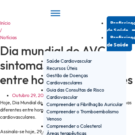
Pular
para
o
Início
Profission
conteúdo
/
de Saúde
Notícias
Profission
de Saúde
Dia mundial do AVC –
sintomas diferentes
Saúde Cardiovascular
Recursos Úteis
entre homens e mulheres
Gestão de Doenças
Cardiovasculares
Guia das Consultas de Risco
Outubro 29, 2024
Cardiovascular
Hoje, Dia Mundial do AVC, Daiichi-Sankyo alerta sobre sintomas
Compreender a Fibrilhação Auricular
diferentes entre homens e mulheres nas doenças
Compreender o Tromboembolismo
cardiovasculares.
Venoso
Compreender o Colesterol
Assinala-se hoje, 29 de outubro, o Dia Mundial do AVC. ​
Áreas terapêuticas