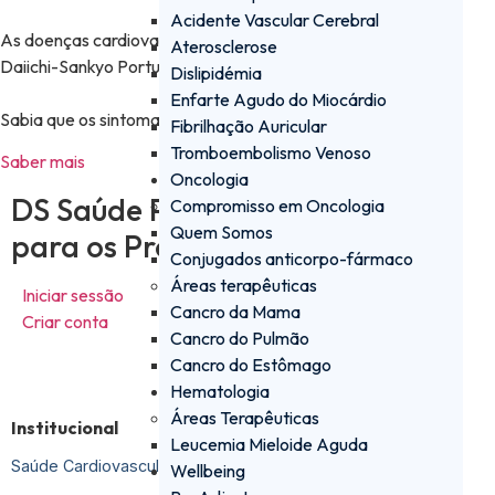
Acidente Vascular Cerebral
As doenças cardiovasculares são uma das áreas de foco da
Aterosclerose
Daiichi-Sankyo Portugal, na qual o AVC se insere.​
Dislipidémia
Enfarte Agudo do Miocárdio
Sabia que os sintomas diferem entre homens e mulheres? ​
Fibrilhação Auricular
Tromboembolismo Venoso
Saber mais
Oncologia
DS Saúde PRO - a plataforma
Compromisso em Oncologia
Quem Somos
para os Profissionais de Saúde
Conjugados anticorpo-fármaco
Áreas terapêuticas
Iniciar sessão
Cancro da Mama
Criar conta
Cancro do Pulmão
Cancro do Estômago
Hematologia
Áreas Terapêuticas
Institucional
Leucemia Mieloide Aguda
Saúde Cardiovascular
Wellbeing