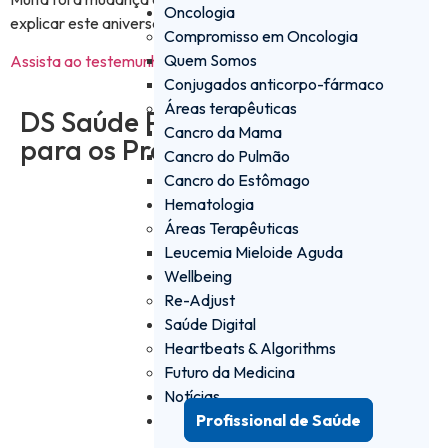
Oncologia
explicar este aniversário do que a própria?
Compromisso em Oncologia
Quem Somos
Assista ao testemunho
Conjugados anticorpo-fármaco
Áreas terapêuticas
DS Saúde PRO - a plataforma
Cancro da Mama
para os Profissionais de Saúde
Cancro do Pulmão
Cancro do Estômago
Hematologia
Iniciar sessão
Áreas Terapêuticas
Leucemia Mieloide Aguda
Criar conta
Wellbeing
Re-Adjust
Saúde Digital
Heartbeats & Algorithms
Futuro da Medicina
Notícias
Profissional de Saúde
Institucional