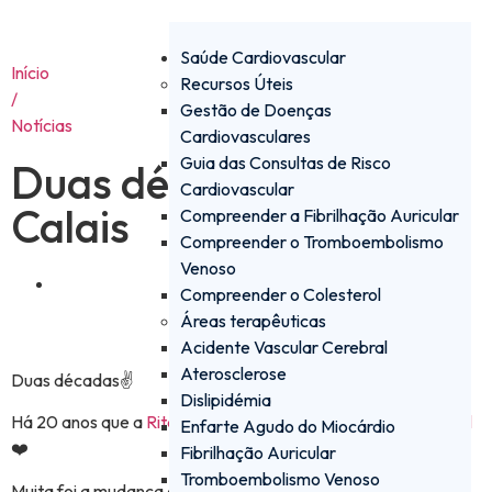
Saúde Cardiovascular
Início
Recursos Úteis
/
Gestão de Doenças
Notícias
Cardiovasculares
Guia das Consultas de Risco
Duas décadas da Rita
Cardiovascular
Calais
Compreender a Fibrilhação Auricular
Compreender o Tromboembolismo
Venoso
Junho 22, 2024
Compreender o Colesterol
Áreas terapêuticas
Acidente Vascular Cerebral
Aterosclerose
Duas décadas✌️
Dislipidémia
Há 20 anos que a
Rita Calais
está na
#
DaiichiSankyoPortugal
Enfarte Agudo do Miocárdio
❤️
Fibrilhação Auricular
Tromboembolismo Venoso
Muita foi a mudança a que assitiu. Mas quem melhor para