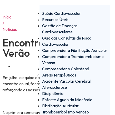
Saúde Cardiovascular
Início
Recursos Úteis
/
Gestão de Doenças
Notícias
Cardiovasculares
Guia das Consultas de Risco
Encontro Anual de
Cardiovascular
Verão
Compreender a Fibrilhação Auricular
Compreender o Tromboembolismo
Venoso
Julho 28, 2023
Compreender o Colesterol
Áreas terapêuticas
Em julho, a equipa da Daiichi Sankyo Portugal reuniu para o
Acidente Vascular Cerebral
encontro anual, focando na recuperação do Pinhal de Leiria e
Aterosclerose
reforçando os nossos valores.
Dislipidémia
Enfarte Agudo do Miocárdio
Fibrilhação Auricular
Tromboembolismo Venoso
Na primeira semana de julho, toda a equipa da
Daiichi Sankyo