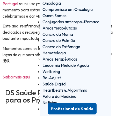
Oncologia
Portugal
reuniu-se para o encontro anual de verão, um
Compromisso em Oncologia
momento para estarmos juntos, para partilharmos,
Quem Somos
celebrarmos e dar vida aos nossos valores.
Conjugados anticorpo-fármaco
Este ano, reafirmando o nosso compromisso social, estivemos
Áreas terapêuticas
dedicados à recuperação do Pinhal de Leiria, uma zona que foi
Cancro da Mama
bastante impactada por incêndios florestais recentes.
Cancro do Pulmão
Cancro do Estômago
Momentos como este enchem-nos de orgulho e reforçam os
Hematologia
laços do que para nós é o mais importante: as nossas pessoas!
Áreas Terapêuticas
🌍🎗
Leucemia Mieloide Aguda
Wellbeing
Saiba mais aqui
Re-Adjust
Saúde Digital
Heartbeats & Algorithms
DS Saúde PRO - a plataforma
Futuro da Medicina
para os Profissionais de Saúde
Notícias
Profissional de Saúde