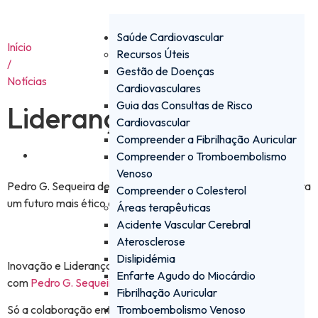
Saúde Cardiovascular
Início
Recursos Úteis
/
Gestão de Doenças
Notícias
Cardiovasculares
Guia das Consultas de Risco
Liderança pela Saúde
Cardiovascular
Compreender a Fibrilhação Auricular
Março 5, 2025
Compreender o Tromboembolismo
Venoso
Pedro G. Sequeira destaca a importância da colaboração para
Compreender o Colesterol
um futuro mais ético e saudável.
Áreas terapêuticas
Acidente Vascular Cerebral
Aterosclerose
Dislipidémia
Inovação e Liderança em Saúde: Uma Conversa Inspiradora
Enfarte Agudo do Miocárdio
com
Pedro G. Sequeira
.
Fibrilhação Auricular
Tromboembolismo Venoso
Só a colaboração entre todos os stakeholders do setor pode