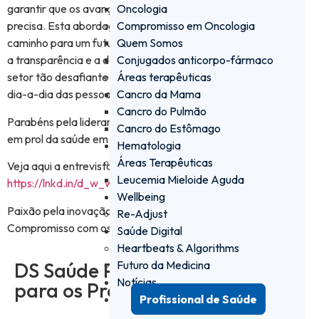
Oncologia
garantir que os avanços científicos chegam a quem mais
Compromisso em Oncologia
precisa. Esta abordagem colaborativa é, sem dúvida, o
Quem Somos
caminho para um futuro mais saudável e sustentável. A ética,
Conjugados anticorpo-fármaco
a transparência e a dedicação impulsionam o sucesso num
Áreas terapêuticas
setor tão desafiante como o da saúde e faz a diferença no
Cancro da Mama
dia-a-dia das pessoas.
Cancro do Pulmão
Parabéns pela liderança visionária e pelo trabalho incansável
Cancro do Estômago
em prol da saúde em Portugal 👏.
Hematologia
Áreas Terapêuticas
Veja aqui a entrevista completa👇
Leucemia Mieloide Aguda
https://lnkd.in/d_w_wRqM
Wellbeing
Paixão pela inovação​.
Re-Adjust
Compromisso com os doentes​.
Saúde Digital
Heartbeats & Algorithms
DS Saúde PRO - a plataforma
Futuro da Medicina
Notícias
para os Profissionais de Saúde
Profissional de Saúde