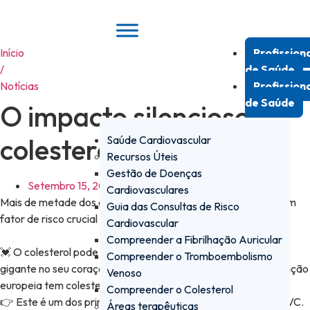
Pular
para
o
Início
Profission
conteúdo
/
de Saúde
Notícias
Profission
de Saúde
O impacto silencioso do
colesterol no coração
Saúde Cardiovascular
Recursos Úteis
Gestão de Doenças
Setembro 15, 2025
Cardiovasculares
Mais de metade dos europeus têm colesterol LDL elevado, um
Guia das Consultas de Risco
fator de risco crucial para enfarte e AVC.
Cardiovascular
Compreender a Fibrilhação Auricular
💓 O colesterol pode ser silencioso… mas tem um impacto
Compreender o Tromboembolismo
gigante no seu coração. Sabia que mais de metade da população
Venoso
europeia tem colesterol LDL (“mau”) elevado?
Compreender o Colesterol
👉 Este é um dos principais fatores de risco para enfarte e AVC.
Áreas terapêuticas