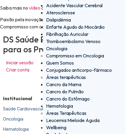
Acidente Vascular Cerebral
Saiba mais no
vídeo
que preparámos sobre o tema.
Aterosclerose
Paixão pela inovação
Dislipidémia
Compromisso com os doentes
Enfarte Agudo do Miocárdio
Fibrilhação Auricular
DS Saúde PRO - a plataforma
Tromboembolismo Venoso
para os Profissionais de Saúde
Oncologia
Compromisso em Oncologia
Iniciar sessão
Quem Somos
Criar conta
Conjugados anticorpo-fármaco
Áreas terapêuticas
Cancro da Mama
Cancro do Pulmão
Institucional
Cancro do Estômago
Hematologia
Saúde Cardiovascular
Áreas Terapêuticas
Oncologia
Leucemia Mieloide Aguda
Wellbeing
Hematologia