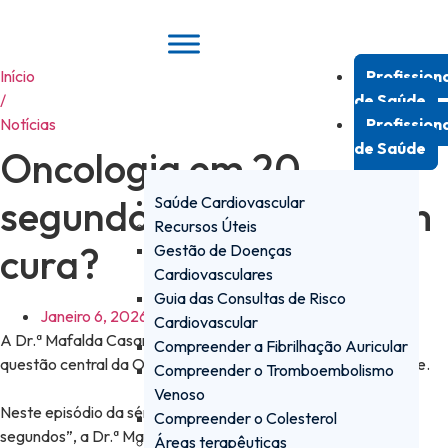
Pular
para
o
Início
Profission
conteúdo
/
de Saúde
Notícias
Profission
de Saúde
Oncologia em 20
segundos: O Cancro tem
Saúde Cardiovascular
Recursos Úteis
cura?
Gestão de Doenças
Cardiovasculares
Guia das Consultas de Risco
Janeiro 6, 2026
Cardiovascular
A Dr.ª Mafalda Casanova esclarece, de forma simples, uma
Compreender a Fibrilhação Auricular
questão central da Oncologia, promovendo literacia em saúde.
Compreender o Tromboembolismo
Venoso
Neste episódio da série “Cardiologia/Oncologia em 20
Compreender o Colesterol
segundos”, a Dr.ª Mafalda Casanova responde a uma das
Áreas terapêuticas