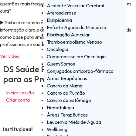
questões mais frequentes na área da Oncologia: O Cancro tem
Acidente Vascular Cerebral
cura?
Aterosclerose
Dislipidémia
▶️ Saiba a resposta e acompanhe esta série, que promove
Enfarte Agudo do Miocárdio
informação clara e acessível. Promovemos a literacia em saúde
Fibrilhação Auricular
como base para uma relação mais próxima entre doentes e
Tromboembolismo Venoso
profissionais de saúde.
Oncologia
Ver vídeo
Compromisso em Oncologia
Quem Somos
DS Saúde PRO - a plataforma
Conjugados anticorpo-fármaco
para os Profissionais de Saúde
Áreas terapêuticas
Cancro da Mama
Iniciar sessão
Cancro do Pulmão
Criar conta
Cancro do Estômago
Hematologia
Áreas Terapêuticas
Leucemia Mieloide Aguda
Institucional
Wellbeing