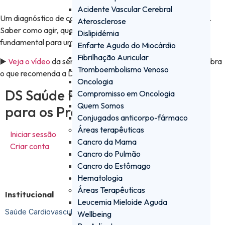
Acidente Vascular Cerebral
Um diagnóstico de cancro levanta muitas dúvidas e emoções.
Aterosclerose
Saber como agir, que passos seguir e onde procurar apoio é
Dislipidémia
fundamental para uma abordagem informada e estruturada.
Enfarte Agudo do Miocárdio
Fibrilhação Auricular
▶️
Veja o vídeo
da série “Oncologia em 20 segundos” e descubra
Tromboembolismo Venoso
o que recomenda a Dra. Mafalda Casanova.
Oncologia
DS Saúde PRO - a plataforma
Compromisso em Oncologia
Quem Somos
para os Profissionais de Saúde
Conjugados anticorpo-fármaco
Áreas terapêuticas
Iniciar sessão
Cancro da Mama
Criar conta
Cancro do Pulmão
Cancro do Estômago
Hematologia
Áreas Terapêuticas
Institucional
Leucemia Mieloide Aguda
Saúde Cardiovascular
Wellbeing