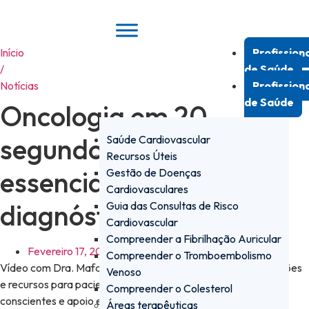
Pular
para
o
Início
Profission
conteúdo
/
de Saúde
Notícias
Profission
de Saúde
Oncologia em 20
segundos: orientações
Saúde Cardiovascular
Recursos Úteis
essenciais após
Gestão de Doenças
Cardiovasculares
diagnóstico de cancro
Guia das Consultas de Risco
Cardiovascular
Compreender a Fibrilhação Auricular
Fevereiro 17, 2026
Compreender o Tromboembolismo
Vídeo com Dra. Mafalda Casanova explica passos, informações
Venoso
e recursos para pacientes com cancro, promovendo decisões
Compreender o Colesterol
conscientes e apoio estruturado.
Áreas terapêuticas