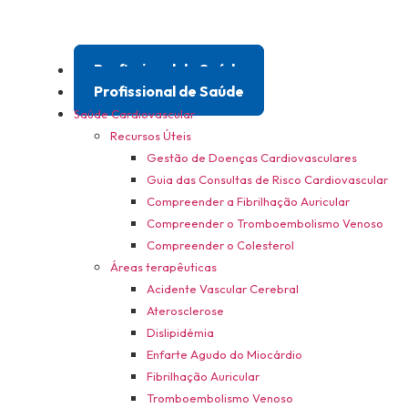
Profissional de Saúde
Profissional de Saúde
Saúde Cardiovascular
Recursos Úteis
Gestão de Doenças Cardiovasculares
Guia das Consultas de Risco Cardiovascular
Compreender a Fibrilhação Auricular
Compreender o Tromboembolismo Venoso
Compreender o Colesterol
Áreas terapêuticas
Acidente Vascular Cerebral
Aterosclerose
Dislipidémia
Enfarte Agudo do Miocárdio
Fibrilhação Auricular
Tromboembolismo Venoso