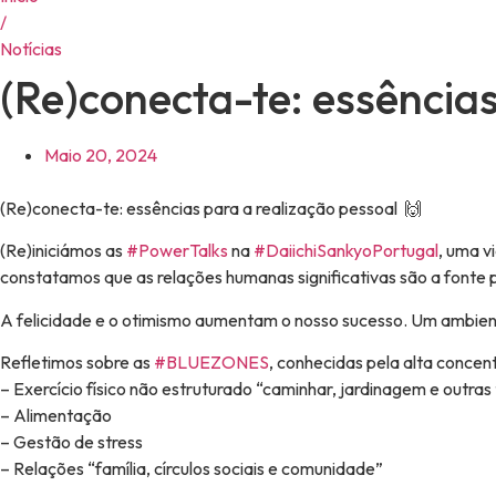
/
Notícias
(Re)conecta-te: essências
Maio 20, 2024
(Re)conecta-te: essências para a realização pessoal 🙌
(Re)iniciámos as
#
PowerTalks
na
#
DaiichiSankyoPortugal
, uma v
constatamos que as relações humanas significativas são a fonte p
A felicidade e o otimismo aumentam o nosso sucesso. Um ambiente l
Refletimos sobre as
#
BLUEZONES
, conhecidas pela alta conce
– Exercício físico não estruturado “caminhar, jardinagem e outra
– Alimentação
– Gestão de stress
– Relações “família, círculos sociais e comunidade”