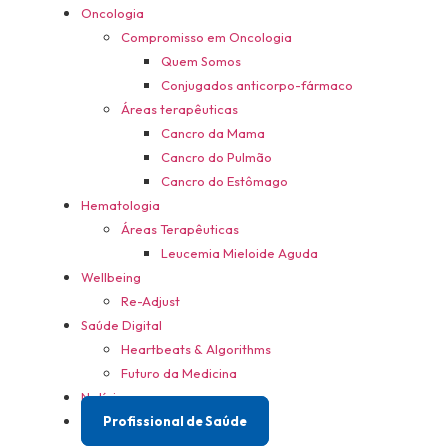
Oncologia
Compromisso em Oncologia
Quem Somos
Conjugados anticorpo-fármaco
Áreas terapêuticas
Cancro da Mama
Cancro do Pulmão
Cancro do Estômago
Hematologia
Áreas Terapêuticas
Leucemia Mieloide Aguda
Wellbeing
Re-Adjust
Saúde Digital
Heartbeats & Algorithms
Futuro da Medicina
Notícias
Profissional de Saúde