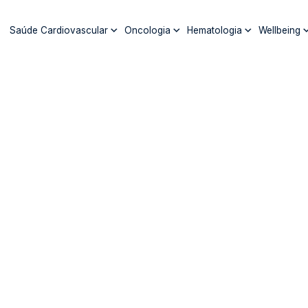
Pular
para
Saúde Cardiovascular
Oncologia
Hematologia
Wellbeing
o
conteúdo