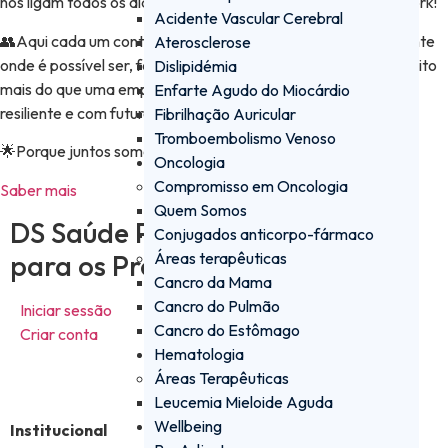
nos ligam todos os dias e fazem de nós um Great Place to Work!
Acidente Vascular Cerebral
👥Aqui cada um conta e faz a diferença para criar um ambiente
Aterosclerose
onde é possível ser, fazer e evoluir. E é isso que faz de nós muito
Dislipidémia
mais do que uma empresa — faz de nós uma equipa unida,
Enfarte Agudo do Miocárdio
resiliente e com futuro.
Fibrilhação Auricular
Tromboembolismo Venoso
🌟Porque juntos somos mais fortes
Oncologia
Compromisso em Oncologia
Saber mais
Quem Somos
DS Saúde PRO - a plataforma
Conjugados anticorpo-fármaco
para os Profissionais de Saúde
Áreas terapêuticas
Cancro da Mama
Cancro do Pulmão
Iniciar sessão
Cancro do Estômago
Criar conta
Hematologia
Áreas Terapêuticas
Leucemia Mieloide Aguda
Wellbeing
Institucional