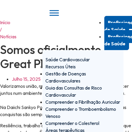
Pular
para
o
Início
Profission
conteúdo
/
de Saúde
Notícias
Profission
de Saúde
Somos oficialmente
Great Place to Work
Saúde Cardiovascular
Recursos Úteis
Gestão de Doenças
Julho 15, 2025
Cardiovasculares
Valorizamos união, resiliência e trabalho em equipa para crescer
Guia das Consultas de Risco
juntos num ambiente onde todos contam e fazem a diferença.
Cardiovascular
Compreender a Fibrilhação Auricular
Na Daiichi Sankyo Portugal os desafios são oportunidades e as
Compreender o Tromboembolismo
conquistas são sempre partilhadas. 💪🏼
Venoso
Compreender o Colesterol
Resiliência, trabalho de equipa e união são alguns dos valores que
Áreas terapêuticas