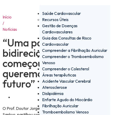
Saúde Cardiovascular
Início
Recursos Úteis
/
Gestão de Doenças
Notícias
Cardiovasculares
Guia das Consultas de Risco
“Uma parceria
Cardiovascular
bidirecional que
Compreender a Fibrilhação Auricular
Compreender o Tromboembolismo
começou este ano e que
Venoso
Compreender o Colesterol
queremos manter no
Áreas terapêuticas
futuro”
Acidente Vascular Cerebral
Aterosclerose
Dislipidémia
Janeiro 4, 2022
Enfarte Agudo do Miocárdio
Fibrilhação Auricular
O Prof. Doutor Jorge Ruivo, medical manager da Daiichi
Tromboembolismo Venoso
Sankyo, partilhou com a News Farma, as mais-valias