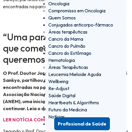
Oncologia
encontradas na parceria estabelecida com a ANEM.
Compromisso em Oncologia
Quem Somos
Conjugados anticorpo-fármaco
Áreas terapêuticas
“Uma parceria bidirecional
Cancro da Mama
que começou este ano e que
Cancro do Pulmão
Cancro do Estômago
queremos manter no futuro”
Hematologia
Áreas Terapêuticas
O Prof. Doutor Jorge Ruivo,
medical manager
da Daiichi
Leucemia Mieloide Aguda
Sankyo, partilhou com a News Farma, as mais-valias
Wellbeing
encontradas na parceria estabelecida com a
Re-Adjust
Associação Nacional de Estudantes de Medicina
Saúde Digital
(ANEM), uma iniciativa que segundo o próprio é para
Heartbeats & Algorithms
continuar. Leia o depoimento.
Futuro da Medicina
Notícias
LER NOTÍCIA COMPLETA »
Profissional de Saúde
Segundo o Prof. Doutor Jorge Ruivo, a parceria entre a Daiichi