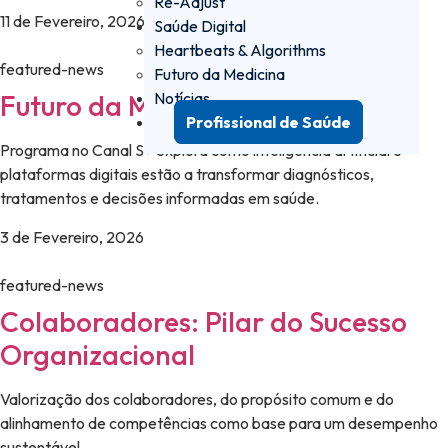
Re-Adjust
11 de Fevereiro, 2026
Saúde Digital
Heartbeats & Algorithms
featured-news
Futuro da Medicina
Notícias
Futuro da Medicina
Profissional de Saúde
Programa no Canal S+ explora como inteligência artificial e
plataformas digitais estão a transformar diagnósticos,
tratamentos e decisões informadas em saúde.
3 de Fevereiro, 2026
featured-news
Colaboradores: Pilar do Sucesso
Organizacional
Valorização dos colaboradores, do propósito comum e do
alinhamento de competências como base para um desempenho
sustentável.