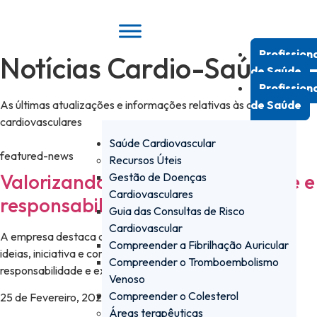
Pular
para
o
Profission
Notícias Cardio-Saúde
conteúdo
de Saúde
Profission
As últimas atualizações e informações relativas às doenças
de Saúde
cardiovasculares
Saúde Cardiovascular
featured-news
Recursos Úteis
Valorizando pessoas, criatividade e
Gestão de Doenças
Cardiovasculares
responsabilidade na ação
Guia das Consultas de Risco
Cardiovascular
A empresa destaca a importância das pessoas, incentivando
Compreender a Fibrilhação Auricular
ideias, iniciativa e compromisso, sempre com transparência,
Compreender o Tromboembolismo
responsabilidade e excelência.
Venoso
Compreender o Colesterol
25 de Fevereiro, 2026
Áreas terapêuticas