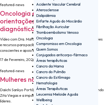
Acidente Vascular Cerebral
featured-news
Aterosclerose
Oncologia em 20 segundos:
Dislipidémia
orientações essenciais após
Enfarte Agudo do Miocárdio
Fibrilhação Auricular
diagnóstico de cancro
Tromboembolismo Venoso
Oncologia
Vídeo com Dra. Mafalda Casanova explica passos, informações
Compromisso em Oncologia
e recursos para pacientes com cancro, promovendo decisões
Quem Somos
conscientes e apoio estruturado.
Conjugados anticorpo-fármaco
17 de Fevereiro, 2026
Áreas terapêuticas
Cancro da Mama
featured-news
Cancro do Pulmão
Cancro do Estômago
Mulheres na ciência
Hematologia
Áreas Terapêuticas
Daiichi Sankyo Portugal celebra mulheres na ciência, destacando
Leucemia Mieloide Aguda
Zita Viegas e a importância da inclusão para inspirar futuras
Wellbeing
líderes.