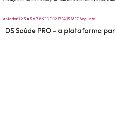
Anterior
1
2
3
4
5
6
7
8
9
10
11
12
13
14
15
16
17
Seguinte
DS Saúde PRO - a plataforma para