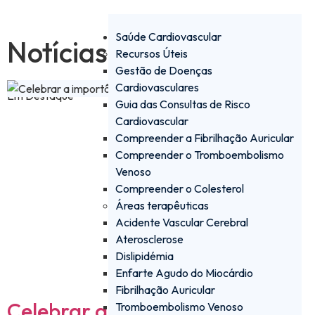
Saúde Cardiovascular
Notícias
Recursos Úteis
Gestão de Doenças
Cardiovasculares
Em Destaque
Guia das Consultas de Risco
Cardiovascular
Compreender a Fibrilhação Auricular
Compreender o Tromboembolismo
Venoso
Compreender o Colesterol
Áreas terapêuticas
Acidente Vascular Cerebral
Aterosclerose
Dislipidémia
Enfarte Agudo do Miocárdio
Fibrilhação Auricular
Celebrar a importância da
Tromboembolismo Venoso