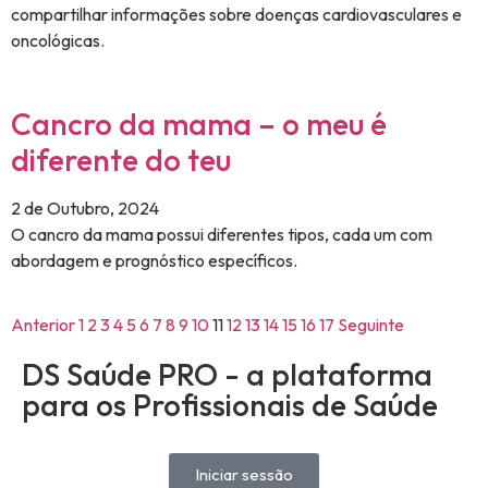
compartilhar informações sobre doenças cardiovasculares e
oncológicas.
Cancro da mama – o meu é
diferente do teu
2 de Outubro, 2024
O cancro da mama possui diferentes tipos, cada um com
abordagem e prognóstico específicos.
Anterior
1
2
3
4
5
6
7
8
9
10
11
12
13
14
15
16
17
Seguinte
DS Saúde PRO - a plataforma
para os Profissionais de Saúde
Iniciar sessão