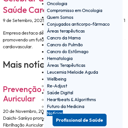
Oncologia
Saúde Cardiovascular
Compromisso em Oncologia
Quem Somos
19 de Setembro, 2025
1
Conjugados anticorpo-fármaco
Áreas terapêuticas
Empresa destaca dedicação aos doentes e equipa,
M
Cancro da Mama
promovendo um futuro mais saudável e sustentável na saúde
f
Cancro do Pulmão
cardiovascular.
Cancro do Estômago
Hematologia
Mais notícias
Áreas Terapêuticas
Leucemia Mieloide Aguda
Wellbeing
Re-Adjust
Prevenção da Fibrilhação
Saúde Digital
Auricular
Heartbeats & Algorithms
Futuro da Medicina
20 de Novembro, 2024
Notícias
Daiichi-Sankyo promove hábitos saudáveis para prevenir
Profissional de Saúde
Fibrilhação Auricular e sensibilizar a população.